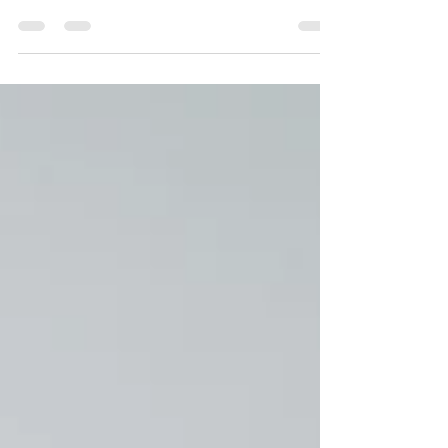
très grande joie de présenter ce sujet aux
futurs diplômés des 3 spécialités en
coaching...