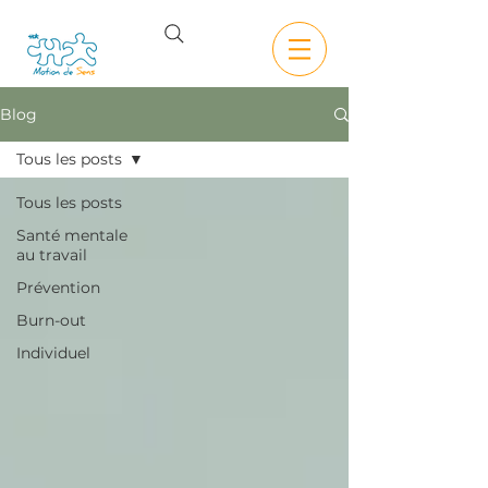
Blog
Tous les posts
Tous les posts
Santé mentale
au travail
Prévention
Burn-out
Individuel