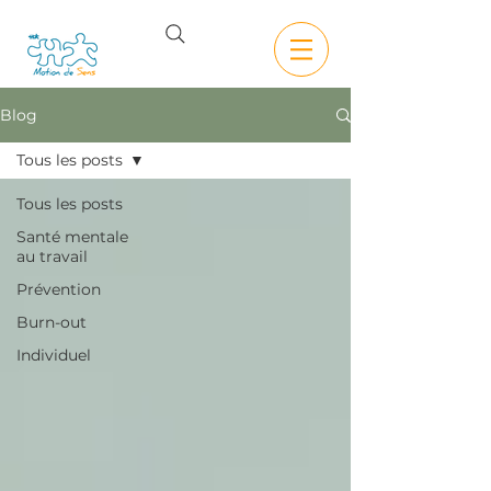
Blog
Tous les posts
Tous les posts
Santé mentale
au travail
Prévention
Burn-out
Individuel