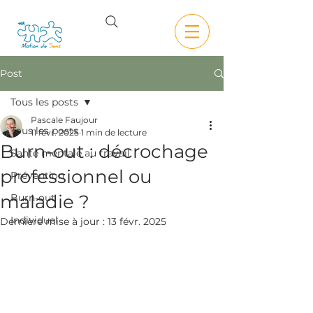
Post
Tous les posts
Pascale Faujour
Tous les posts
11 févr. 2025
1 min de lecture
Burn-out : décrochage
Santé mentale au travail
professionnel ou
Prévention
maladie ?
Burn-out
Individuel
Dernière mise à jour :
13 févr. 2025